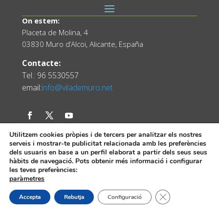
On estem:
Placeta de Molina, 4
03830 Muro d’Alcoi, Alicante, España
Contacte:
Tel.: 96 5530557
email:
info@vilademuro.net
Utilitzem cookies pròpies i de tercers per analitzar els nostres
serveis i mostrar-te publicitat relacionada amb les preferències
dels usuaris en base a un perfil elaborat a partir dels seus seus
hàbits de navegació. Pots obtenir més informació i configurar
les teves preferències:
paràmetres
Web desenvolupada pel Servei d'Informàtica
Diputació d'Alacant.
Tanca el bàner de
Accepta
Rebutja
Configuració