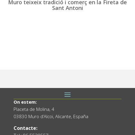
Muro teixeix tradició i comerç en la Fireta de
Sant Antoni
On estem:
Placeta de Molina, 4
03830 Muro d’Alcoi, Alicante, España
Contacte: