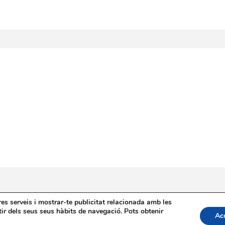
tres serveis i mostrar-te publicitat relacionada amb les
apa web
Bústia de Denúncies
Contacte de premsa regid
tir dels seus seus hàbits de navegació. Pots obtenir
Ac