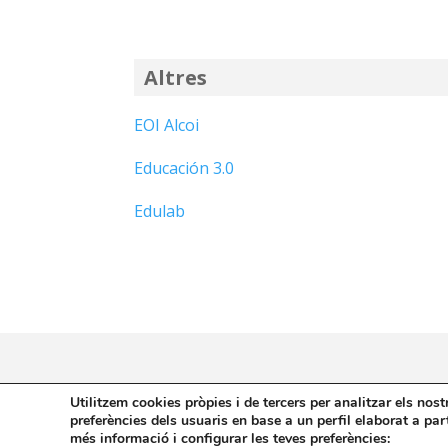
Altres
EOI Alcoi
Educación 3.0
Edulab
Utilitzem cookies pròpies i de tercers per analitzar els nos
Avís legal i privacitat
M
preferències dels usuaris en base a un perfil elaborat a par
més informació i configurar les teves preferències: