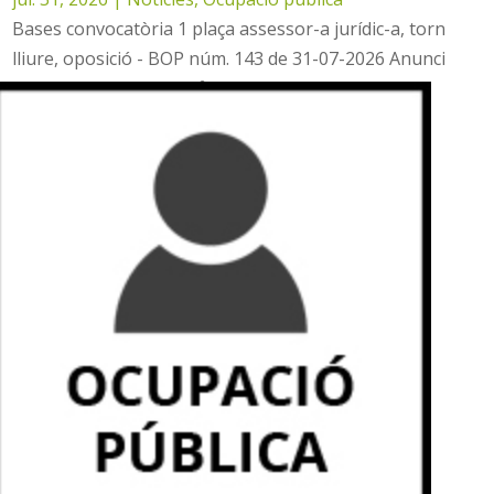
Bases convocatòria 1 plaça assessor-a jurídic-a, torn
lliure, oposició - BOP núm. 143 de 31-07-2026 Anunci
convocatòria - DOGV nº 10424 de 07-08-2026