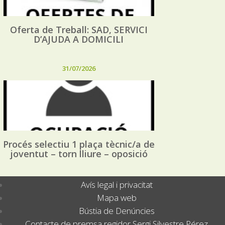
Oferta de Treball: SAD, SERVICI
D’AJUDA A DOMICILI
31/07/2026
Procés selectiu 1 plaça tècnic/a de
joventut – torn lliure – oposició
Avís legal i privacitat
Mapa web
Bústia de Denúncies
Contacte de premsa regidor Sergi Silvestre Pérez