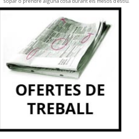
sopar o prendre alguna cosa durant els mesos d’estiu.
Recorda que poden patir canvis d’última hora o...