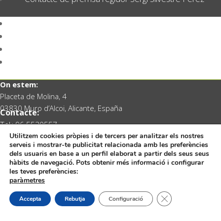
Avís legal i privacitat
Mapa web
Bústia de Denúncies
Contacte de premsa regidor Sergi Silvestre Pérez
On estem:
Placeta de Molina, 4
03830 Muro d’Alcoi, Alicante, España
Contacte:
Tel.: 96 5530557
Utilitzem cookies pròpies i de tercers per analitzar els nostres
email:
info@vilademuro.net
serveis i mostrar-te publicitat relacionada amb les preferències
Follow
Follow
Follow
dels usuaris en base a un perfil elaborat a partir dels seus seus
hàbits de navegació. Pots obtenir més informació i configurar
les teves preferències:
paràmetres
Tanca el bàner de
Web desenvolupada pel Servei d'Informàtica
Accepta
Rebutja
Configuració
Diputació d'Alacant.