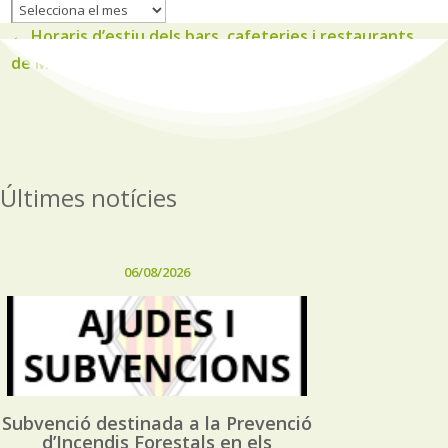
Historic
de
←
Horaris d’estiu dels bars, cafeteries i restaurants
noticies
de Muro
Últimes notícies
06/08/2026
Subvenció destinada a la Prevenció
d’Incendis Forestals en els