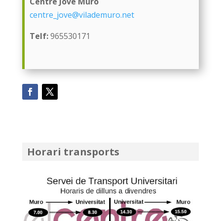
Centre Jove Muro
centre_jove@vilademuro.net
Telf:
965530171
Horari transports