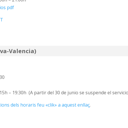
ios pdf
NT
iva-Valencia)
,30
5h – 19:30h (A partir del 30 de junio se suspende el servicio
ions dels horaris feu «clik» a aquest enllaç
.