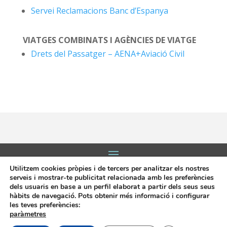
Servei Reclamacions Banc d’Espanya
VIATGES COMBINATS I AGÈNCIES DE VIATGE
Drets del Passatger – AENA+Aviació Civil
On estem:
Utilitzem cookies pròpies i de tercers per analitzar els nostres
serveis i mostrar-te publicitat relacionada amb les preferències
Placeta de Molina, 4
dels usuaris en base a un perfil elaborat a partir dels seus seus
03830 Muro d’Alcoi, Alicante, España
hàbits de navegació. Pots obtenir més informació i configurar
les teves preferències:
Contacte:
paràmetres
Tel.: 96 5530557