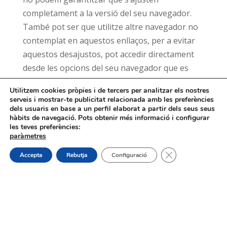
completament a la versió del seu navegador.
També pot ser que utilitze altre navegador no
contemplat en aquestos enllaços, per a evitar
aquestos desajustos, pot accedir directament
desde les opcions del seu navegador que es
troben generalment al menú d’opcios, en la
Utilitzem cookies pròpies i de tercers per analitzar els nostres
secció de «Privacitat». (Per favor, consulte
serveis i mostrar-te publicitat relacionada amb les preferències
l’ajuda del seu navegador per a més
dels usuaris en base a un perfil elaborat a partir dels seus seus
hàbits de navegació. Pots obtenir més informació i configurar
informació.)
les teves preferències:
paràmetres
Tanca el bàner de
Accepta
Rebutja
Configuració