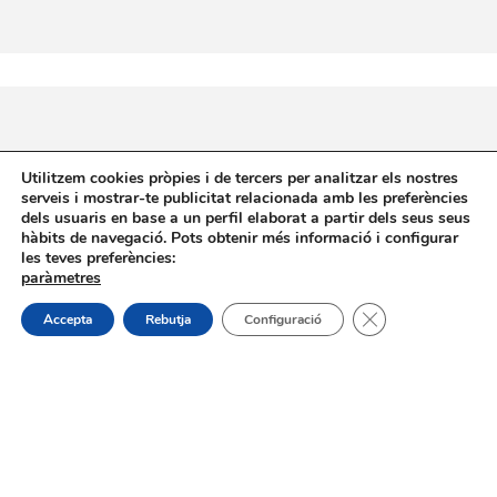
Utilitzem cookies pròpies i de tercers per analitzar els nostres
serveis i mostrar-te publicitat relacionada amb les preferències
On estem:
dels usuaris en base a un perfil elaborat a partir dels seus seus
Placeta de Molina, 4
hàbits de navegació. Pots obtenir més informació i configurar
03830 Muro d’Alcoi, Alicante, España
les teves preferències:
paràmetres
Contacte:
Tanca el bàner de
Accepta
Rebutja
Configuració
Tel.: 96 5530557
email:
info@vilademuro.net