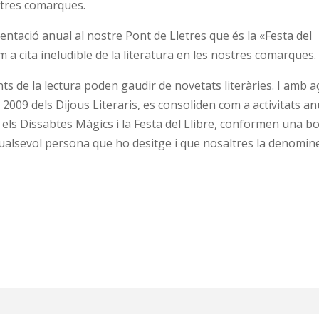
stres comarques.
ntació anual al nostre Pont de Lletres que és la «Festa del
m a cita ineludible de la literatura en les nostres comarques.
 de la lectura poden gaudir de novetats literàries. I amb a
009 dels Dijous Literaris, es consoliden com a activitats an
els Dissabtes Màgics i la Festa del Llibre, conformen una b
 qualsevol persona que ho desitge i que nosaltres la denomi