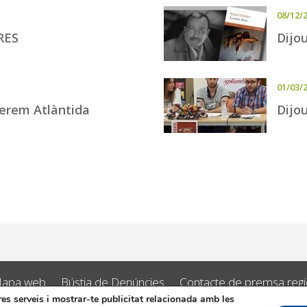
08/12/
RES
Dijou
01/03/
 Serem Atlàntida
Dijou
apa web
Bústia de Denúncies
Contacte de premsa regid
tres serveis i mostrar-te publicitat relacionada amb les