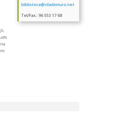
biblioteca@vilademuro.net
Tel/Fax.: 96 553 17 68
çò,
uals
ona
nem