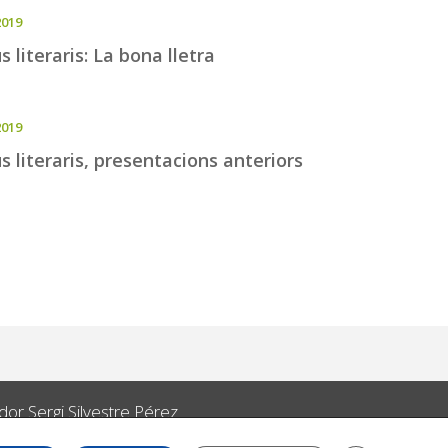
2019
s literaris: La bona lletra
2019
s literaris, presentacions anteriors
or Sergi Silvestre Pérez