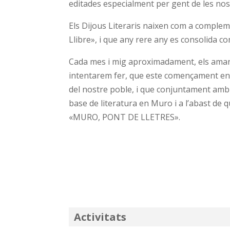
editades especialment per gent de les no
Els Dijous Literaris naixen com a compleme
Llibre», i que any rere any es consolida co
Cada mes i mig aproximadament, els amants
intentarem fer, que este començament en 2
del nostre poble, i que conjuntament amb 
base de literatura en Muro i a l’abast de
«MURO, PONT DE LLETRES».
Activitats