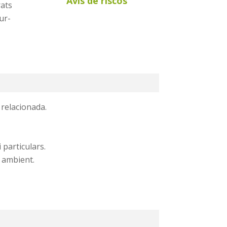
Avís de riscos
rats
ur-
 relacionada.
 particulars.
i ambient.