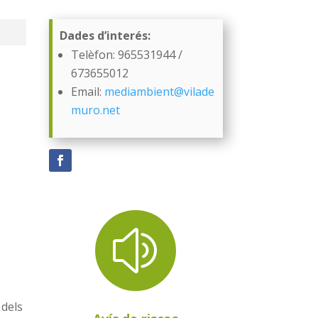
Dades d’interés:
Telèfon: 965531944 /
673655012
Email:
mediambient@vilade
muro.net
z
 dels