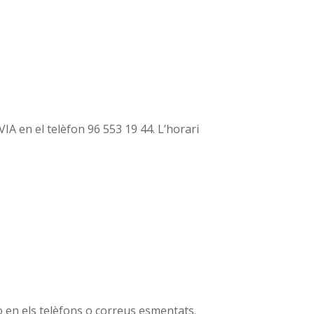
IA en el telèfon 96 553 19 44. L’horari
 o en els telèfons o correus esmentats.