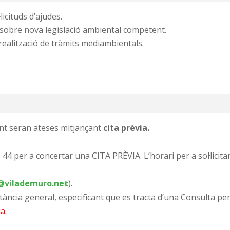
icituds d’ajudes.
 sobre nova legislació ambiental competent.
 realització de tràmits mediambientals.
nt seran ateses mitjançant
cita prèvia.
 44 per a concertar una CITA PRÈVIA. L’horari per a sol·licita
vilademuro.net
).
stància general, especificant que es tracta d’una Consulta per
a.