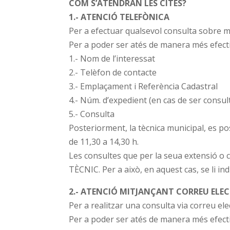
COM S’ATENDRAN LES CITES?
1.- ATENCIÓ TELEFÒNICA
Per a efectuar qualsevol consulta sobre me
Per a poder ser atés de manera més efect
1.- Nom de l’interessat
2.- Telèfon de contacte
3.- Emplaçament i Referència Cadastral
4.- Núm. d’expedient (en cas de ser consult
5.- Consulta
Posteriorment, la tècnica municipal, es po
de 11,30 a 14,30 h.
Les consultes que per la seua extensió o
TÈCNIC. Per a això, en aquest cas, se li in
2.- ATENCIÓ MITJANÇANT CORREU ELE
Per a realitzar una consulta via correu ele
Per a poder ser atés de manera més efecti