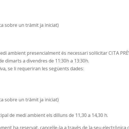
a sobre un tràmit ja iniciat)
di ambient presencialment és necessari sol·licitar CITA PRÈV
 de dimarts a divendres de 11:30h a 13:30h.
va, se li requeriran les següents dades:
a sobre un tràmit ja iniciat)
cipal de medi ambient els dilluns de 11,30 a 14,30 h.
ament ha reservat, cancel·le-la a través de la seu electrònica