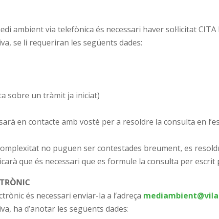
di ambient via telefònica és necessari haver sol·licitat CITA
iva,
se li
requeriran les següents dades:
a sobre un tràmit ja iniciat)
sarà en contacte amb vosté per a resoldre la consulta en l’esp
 complexitat no puguen ser contestades breument, es resold
dicarà que és necessari que es formule la consulta per escrit 
CTRÒNIC
ctrònic és necessari enviar-la a l’adreça
mediambient@vila
va, ha d’anotar les següents dades: