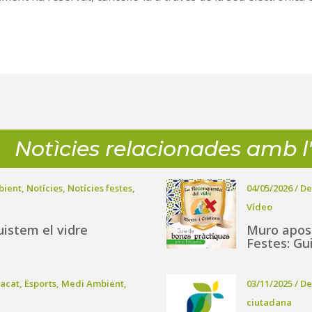
Notìcies relacionades amb 
bient
,
Notícies
,
Notícies festes
,
04/05/2026
/
De
Vídeo
istem el vidre
Muro apost
Festes: Gu
tacat
,
Esports
,
Medi Ambient
,
03/11/2025
/
De
ciutadana