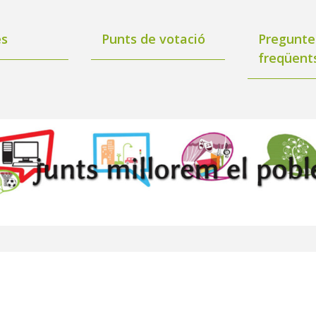
es
Punts de votació
Pregunte
freqüent