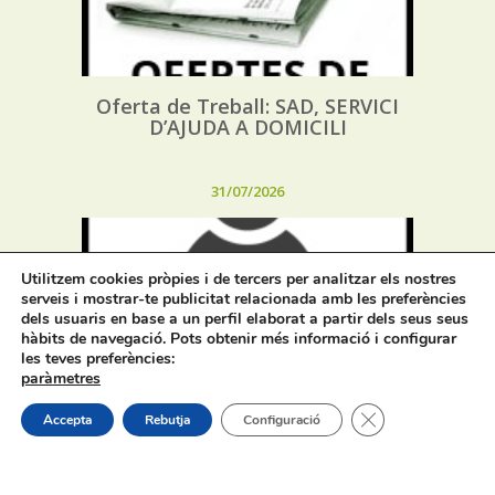
Oferta de Treball: SAD, SERVICI
D’AJUDA A DOMICILI
31/07/2026
Utilitzem cookies pròpies i de tercers per analitzar els nostres
serveis i mostrar-te publicitat relacionada amb les preferències
dels usuaris en base a un perfil elaborat a partir dels seus seus
hàbits de navegació. Pots obtenir més informació i configurar
Procés selectiu 1 plaça tècnic/a de
les teves preferències:
joventut – torn lliure – oposició
paràmetres
Tanca el bàner de
Accepta
Rebutja
Configuració