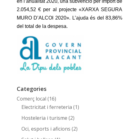
en l’anualitat 2020, una subvenció per import de
2.054,52 € per al projecte «XARXA SEGURA
MURO D’ALCOI 2020». L’ajuda és del 83,86%
del total de la despesa.
Categories
Comerç local
(16)
Electricitat i ferreteria
(1)
Hosteleria i turisme
(2)
Oci, esports i aficions
(2)