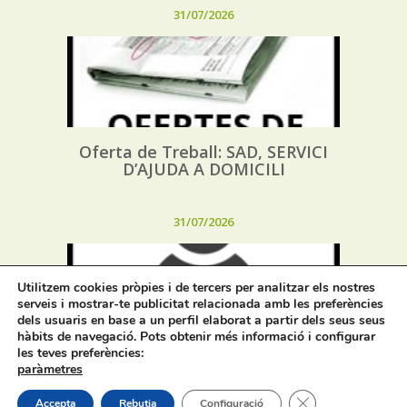
31/07/2026
Oferta de Treball: SAD, SERVICI
D’AJUDA A DOMICILI
31/07/2026
Utilitzem cookies pròpies i de tercers per analitzar els nostres
serveis i mostrar-te publicitat relacionada amb les preferències
dels usuaris en base a un perfil elaborat a partir dels seus seus
hàbits de navegació. Pots obtenir més informació i configurar
les teves preferències:
Procés selectiu 1 plaça tècnic/a de
paràmetres
joventut – torn lliure – oposició
Tanca el bàner de
Accepta
Rebutja
Configuració