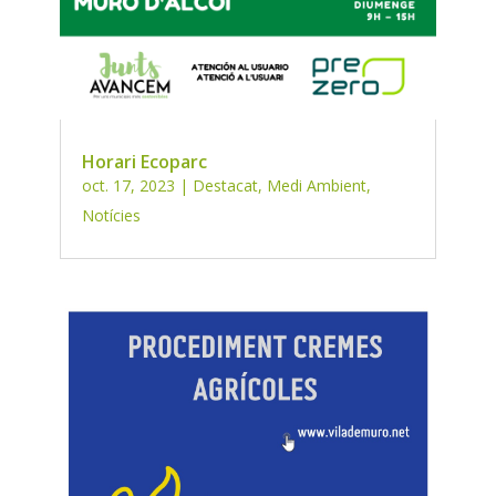
Horari Ecoparc
oct. 17, 2023
|
Destacat
,
Medi Ambient
,
Notícies