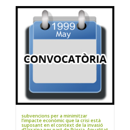
subvencions per a minimitzar
l’impacte econòmic que la crisi està
suposant en el context de la invasió
d’Ucraïna per part de Rússia. Anualitat