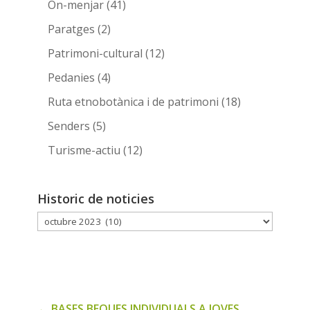
On-menjar
(41)
Paratges
(2)
Patrimoni-cultural
(12)
Pedanies
(4)
Ruta etnobotànica i de patrimoni
(18)
Senders
(5)
Turisme-actiu
(12)
Historic de noticies
Historic
de
noticies
←
BASES BEQUES INDIVIDUALS A JOVES