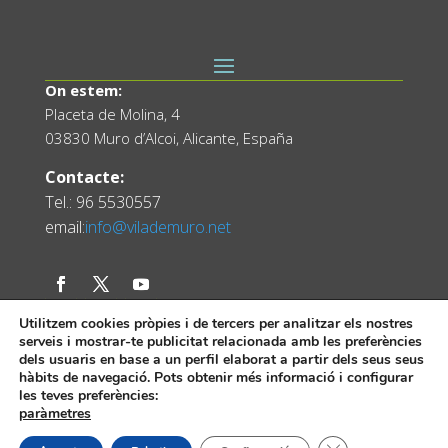
On estem:
Placeta de Molina, 4
03830 Muro d’Alcoi, Alicante, España
Contacte:
Tel.: 96 5530557
email:
info@vilademuro.net
Utilitzem cookies pròpies i de tercers per analitzar els nostres
serveis i mostrar-te publicitat relacionada amb les preferències
dels usuaris en base a un perfil elaborat a partir dels seus seus
hàbits de navegació. Pots obtenir més informació i configurar
les teves preferències:
paràmetres
Web desenvolupada pel Servei d'Informàtica
Diputació d'Alacant.
Tanca el bàner de