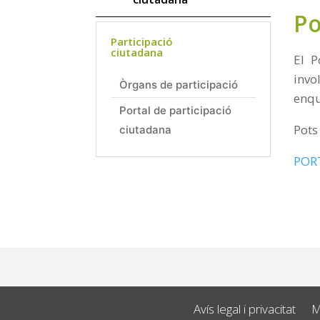
Po
Participació
ciutadana
El P
invo
Òrgans de participació
enqu
Portal de participació
Pots
ciutadana
POR
Avís legal i privacitat
M