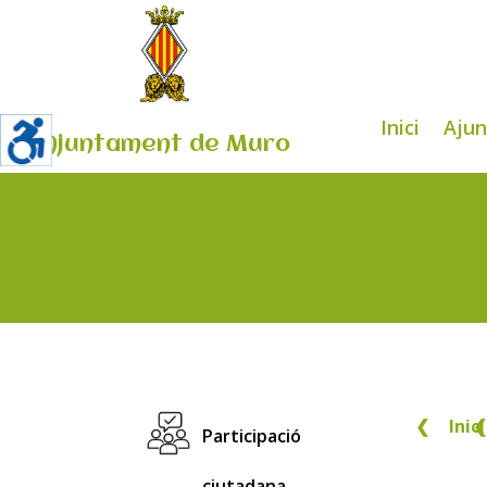
Inici
Aju
Ajuntament de Muro
❮
Inici
❮
Participació
ciutadana