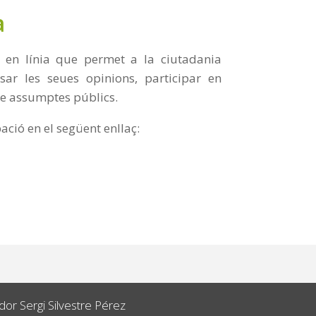
a
 en línia que permet a la ciutadania
sar les seues opinions, participar en
re assumptes públics.
ació en el següent enllaç:
or Sergi Silvestre Pérez