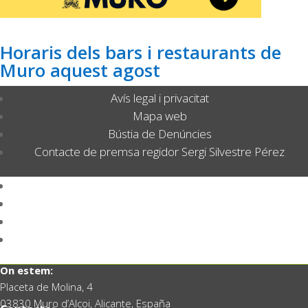
Horaris dels bars i restaurants de
Muro aquest agost
Avís legal i privacitat
Mapa web
Bústia de Denúncies
Contacte de premsa regidor Sergi Silvestre Pérez
Avís legal i privacitat
Mapa web
Bústia de Denúncies
Contacte de premsa regidor Sergi Silvestre Pérez
On estem:
Placeta de Molina, 4
03830 Muro d’Alcoi, Alicante, España