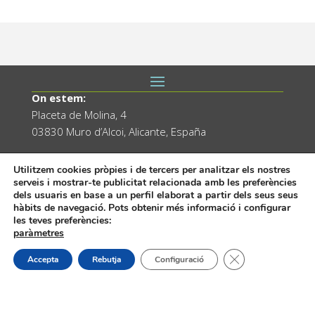
On estem:
Placeta de Molina, 4
03830 Muro d’Alcoi, Alicante, España
Contacte:
Utilitzem cookies pròpies i de tercers per analitzar els nostres
Tel.: 96 5530557
serveis i mostrar-te publicitat relacionada amb les preferències
email:
info@vilademuro.net
dels usuaris en base a un perfil elaborat a partir dels seus seus
hàbits de navegació. Pots obtenir més informació i configurar
les teves preferències:
paràmetres
Tanca el bàner de
Accepta
Rebutja
Configuració
Web desenvolupada pel Servei d'Informàtica