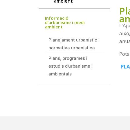
ambient
Pl
am
Informació
d’urbanisme i medi
L’Aj
ambient
això
Planejament urbanístic i
anua
normativa urbanística
Pots
Plans, programes i
estudis d’urbanisme i
PLA
ambientals