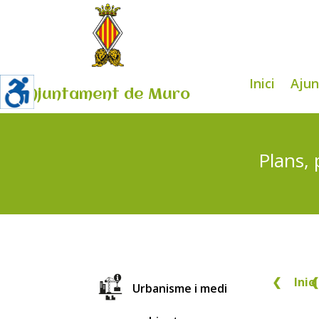
Inici
Aju
Ajuntament de Muro
Plans, 
❮
Inici
❮
Urbanisme i medi