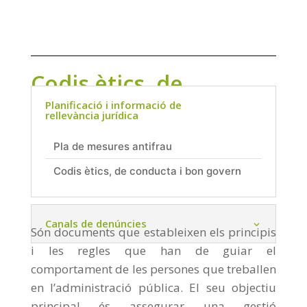
Codis ètics, de
conducta i bon govern
Planificació i informació de
rellevància jurídica
Pla de mesures antifrau
Codis ètics, de conducta i bon govern
Canals de denúncies
Són documents que estableixen els principis
i les regles que han de guiar el
comportament de les persones que treballen
en l’administració pública. El seu objectiu
principal és assegurar una gestió