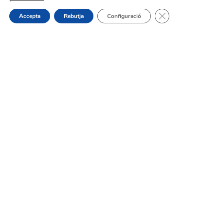
la Infància i l’Adolescència
Tanca el bàner de
Accepta
Rebutja
Configuració
On estem:
Placeta de Molina, 4
03830 Muro d’Alcoi, Alicante, España
Contacte:
Tel.: 96 5530557
email:
info@vilademuro.net