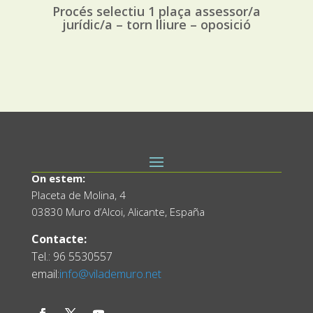
Procés selectiu 1 plaça assessor/a
jurídic/a – torn lliure – oposició
On estem:
Placeta de Molina, 4
03830 Muro d’Alcoi, Alicante, España
Contacte:
Tel.: 96 5530557
email:
info@vilademuro.net