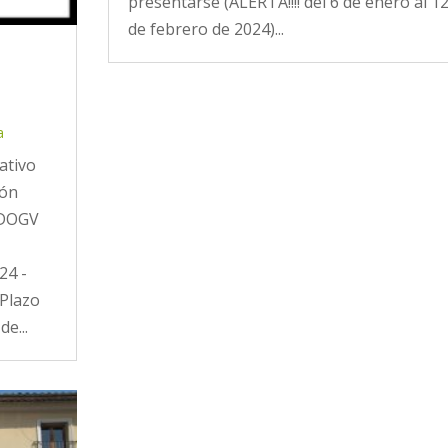
presentarse (ALERTA!!!! del 6 de enero al 1
de febrero de 2024)...
a
ativo
ión
4 DOGV
24 -
Plazo
e...