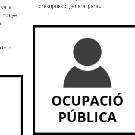
presupuesto general para...
 de la
incluye
a
arteles