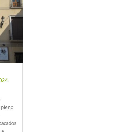
024
a
l pleno
e
stacados
 a