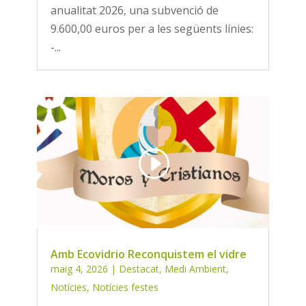
anualitat 2026, una subvenció de
9.600,00 euros per a les següents línies:
-...
Reproductor
de
vídeo
00:00
00:34
Amb Ecovidrio Reconquistem el vidre
maig 4, 2026
|
Destacat
,
Medi Ambient
,
Notícies
,
Notícies festes