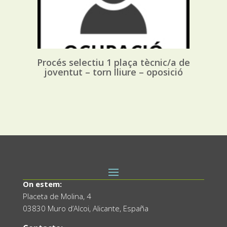
Procés selectiu 1 plaça tècnic/a de
joventut – torn lliure – oposició
On estem:
Placeta de Molina, 4
03830 Muro d’Alcoi, Alicante, España