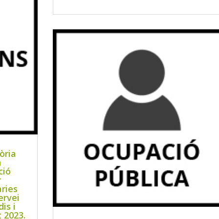
òria
a
ció
r
àries
ervei
is i
 2023.