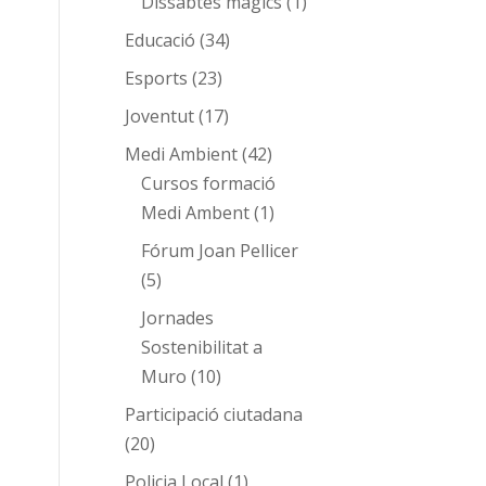
Dissabtes màgics
(1)
Educació
(34)
Esports
(23)
Joventut
(17)
Medi Ambient
(42)
Cursos formació
Medi Ambent
(1)
Fórum Joan Pellicer
(5)
Jornades
Sostenibilitat a
Muro
(10)
Participació ciutadana
(20)
Policia Local
(1)