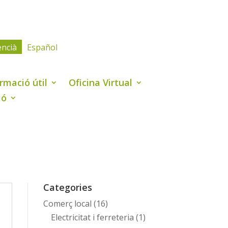
encià
Español
rmació útil
Oficina Virtual
ió
Categories
Comerç local
(16)
Electricitat i ferreteria
(1)