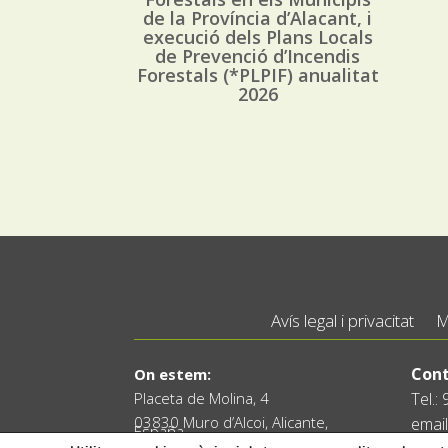
de la Província d’Alacant, i
execució dels Plans Locals
de Prevenció d’Incendis
Forestals (*PLPIF) anualitat
2026
Avís legal i privacitat
M
Cont
On estem:
Placeta de Molina, 4
Tel.:
03830 Muro d’Alcoi, Alicante,
email
España