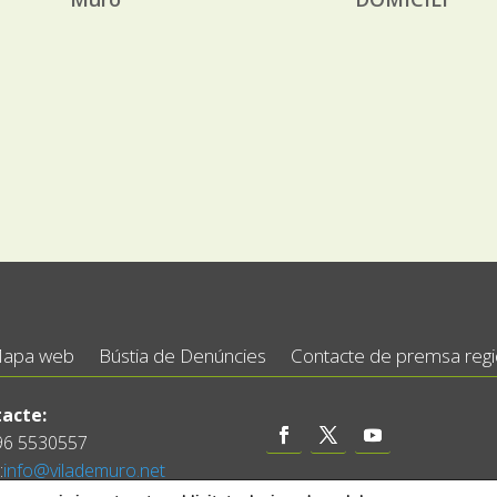
apa web
Bústia de Denúncies
Contacte de premsa regid
acte:
 96 5530557
:
info@vilademuro.net