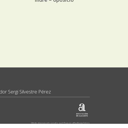
or Sergi Silvestre Pérez
Web desenvolupada pel Servei d'Informàtica