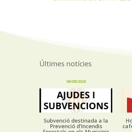
Últimes notícies
06/08/2026
Subvenció destinada a la
Ho
Prevenció d’Incendis
caf
Forestals en els Municipis