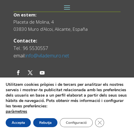
On estem:
Placeta de Molina, 4
03830 Muro d’Alcoi, Alicante, España
Contacte:
Tel.: 96 5530557
email:
info@vilademuro.net
Utilitzem cookies pròpies i de tercers per analitzar els nostres
serveis i mostrar-te publicitat relacionada amb les preferències
dels usuaris en base a un perfil elaborat a partir dels seus seus
hàbits de navegació. Pots obtenir més informació i configurar
les teves preferències:
paràmetres
Web desenvolupada pel Servei d'Informàtica
Diputació d'Alacant.
Tanca el bàner de
Accepta
Rebutja
Configuració