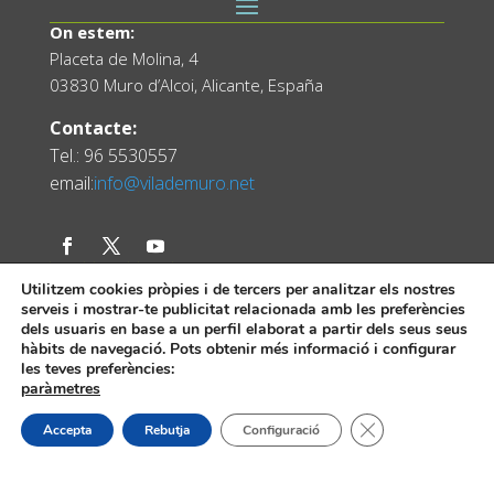
On estem:
Placeta de Molina, 4
03830 Muro d’Alcoi, Alicante, España
Contacte:
Tel.: 96 5530557
email:
info@vilademuro.net
Utilitzem cookies pròpies i de tercers per analitzar els nostres
serveis i mostrar-te publicitat relacionada amb les preferències
dels usuaris en base a un perfil elaborat a partir dels seus seus
hàbits de navegació. Pots obtenir més informació i configurar
les teves preferències:
paràmetres
Web desenvolupada pel Servei d'Informàtica
Diputació d'Alacant.
Tanca el bàner de
Accepta
Rebutja
Configuració