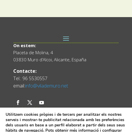
On estem:
Placeta de Molina, 4
03830 Muro d’Alcoi, Alicante, España
Contacte:
Tel.: 96 5530557
email:
info@vilademuro.net
Utilitzem cookies pròpies i de tercers per analitzar els nostres
serveis i mostrar-te publicitat relacionada amb les preferències
dels usuaris en base a un perfil elaborat a partir dels seus seus
hàbits de navegació. Pots obtenir més informació i configurar