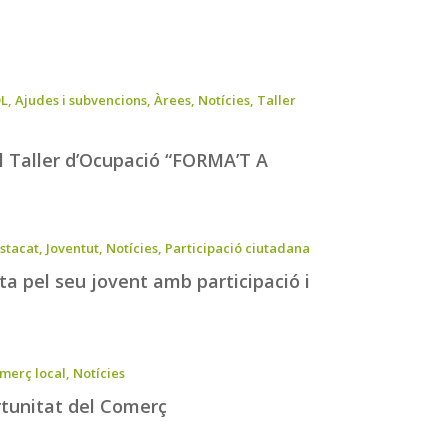
L
,
Ajudes i subvencions
,
Àrees
,
Notícies
,
Taller
 el Taller d’Ocupació “FORMA’T A
stacat
,
Joventut
,
Notícies
,
Participació ciutadana
a pel seu jovent amb participació i
merç local
,
Notícies
rtunitat del Comerç