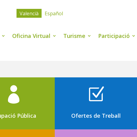
Valencià
Español
Oficina Virtual
Turisme
Participació

Z
pació Pública
Ofertes de Treball