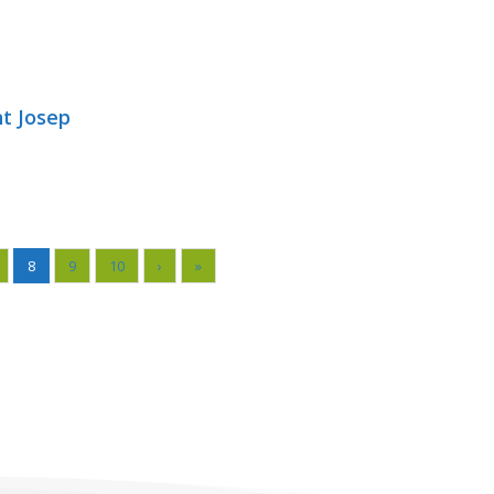
t Josep
8
9
10
›
»