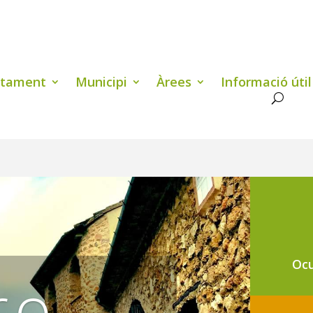
ntament
Municipi
Àrees
Informació útil
Ocu
ro