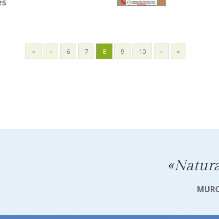
es
«
‹
6
7
8
9
10
›
»
«Natura
MURO