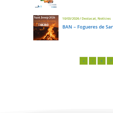
10/03/2026
/
Destacat
,
Notícies
BAN – Fogueres de San
«
‹
6
7