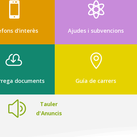


èfons d'interès
Ajudes i subvencions


rrega documents
Guía de carrers
z
Tauler
d'Anuncis