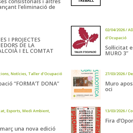
ses consistorials i altres
ançant l’eliminació de
02/04/2026
/
AD
d'Ocupació
ES I PROJECTES
EDORS DE LA
Sol·licitat
LCOIÀ I EL COMTAT
MURO 3”
cions
,
Notícies
,
Taller d'Ocupació
27/03/2026
/
De
Ocupació “FORMA’T DONA”
Muro apost
oci
cat
,
Esports
,
Medi Ambient
,
13/03/2026
/
Co
Fira d’Opo
 març una nova edició