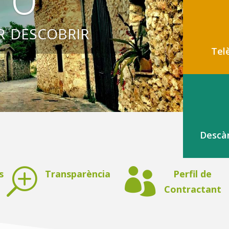
r descobrir
Tel
Descà
T

s
Transparència
Perfil de
Contractant