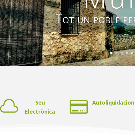
Tot un poble pe


Seu
Autoliquidacion
Electrònica