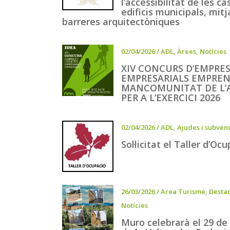
l’accessibilitat de les ca
edificis municipals, mitj
barreres arquitectòniques
02/04/2026
/
ADL
,
Àrees
,
Notícies
XIV CONCURS D’EMPRES
EMPRESARIALS EMPREN
MANCOMUNITAT DE L’A
PER A L’EXERCICI 2026
02/04/2026
/
ADL
,
Ajudes i subven
Sol·licitat el Taller d’
26/03/2026
/
Area Turisme
,
Desta
Notícies
Muro celebrarà el 29 de