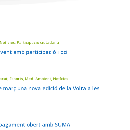
Notícies
,
Participació ciutadana
vent amb participació i oci
acat
,
Esports
,
Medi Ambient
,
Notícies
e març una nova edició de la Volta a les
de pagament obert amb SUMA