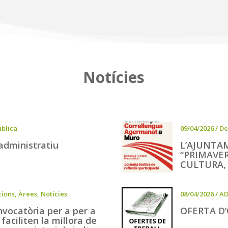
Notícies
blica
09/04/2026
/
De
 administratiu
L’AJUNTA
“PRIMAVE
CULTURA, 
cions
,
Àrees
,
Notícies
08/04/2026
/
AD
nvocatòria per a per a
OFERTA D
faciliten la millora de