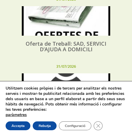
Oferta de Treball: SAD, SERVICI
D’AJUDA A DOMICILI
31/07/2026
Utilitzem cookies pròpies i de tercers per analitzar els nostres
serveis i mostrar-te publicitat relacionada amb les preferències
dels usuaris en base a un perfil elaborat a partir dels seus seus
hàbits de navegació. Pots obtenir més informació i configurar
les teves preferències:
Procés selectiu 1 plaça tècnic/a de
paràmetres
joventut – torn lliure – oposició
Tanca el bàner de
Accepta
Rebutja
Configuració