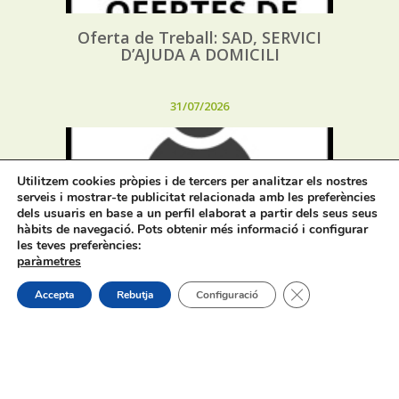
Oferta de Treball: SAD, SERVICI
D’AJUDA A DOMICILI
31/07/2026
Utilitzem cookies pròpies i de tercers per analitzar els nostres
serveis i mostrar-te publicitat relacionada amb les preferències
dels usuaris en base a un perfil elaborat a partir dels seus seus
hàbits de navegació. Pots obtenir més informació i configurar
Procés selectiu 1 plaça tècnic/a de
les teves preferències:
joventut – torn lliure – oposició
paràmetres
Tanca el bàner de
Accepta
Rebutja
Configuració
On estem:
Placeta de Molina, 4