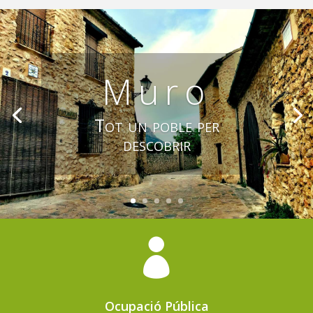
Muro
Tot un poble per
descobrir

Ocupació Pública