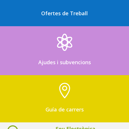
Ofertes de Treball

Ajudes i subvencions

Guía de carrers
Seu Electrònica