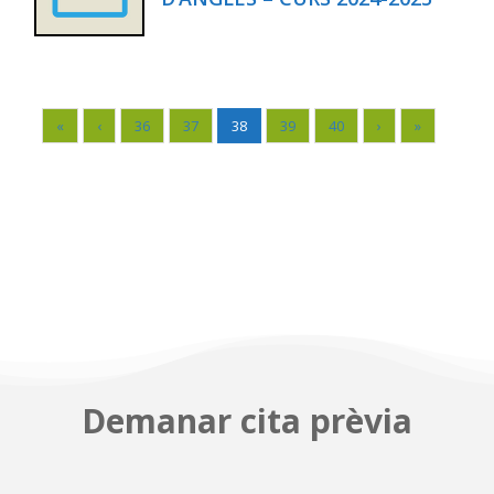
«
‹
36
37
38
39
40
›
»
Demanar cita prèvia