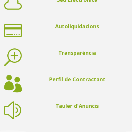


Autoliquidacions
T
Transparència

Perfil de Contractant
z
Tauler d'Anuncis