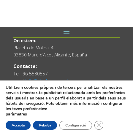
On estem:
Placeta de Molina, 4
03830 Muro d’Alcoi, Alicante, España
Contacte:
Tel.: 96 5530557
email:
info@vilademuro.net
Utilitzem cookies pròpies i de tercers per analitzar els nostres
serveis i mostrar-te publicitat relacionada amb les preferències
dels usuaris en base a un perfil elaborat a partir dels seus seus
hàbits de navegació. Pots obtenir més informació i configurar
les teves preferències:
paràmetres
Tanca el bàner de
Accepta
Rebutja
Configuració
Web desenvolupada pel Servei d'Informàtica