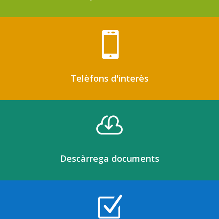

Telèfons d'interès

Descàrrega documents
Z