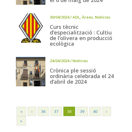
el 6 de maig de 2024
30/04/2024
/
ADL
,
Àrees
,
Notícies
Curs tècnic
d’especialització : Cultiu
de l’olivera en producció
ecològica
24/04/2024
/
Notícies
Crònica ple sessió
ordinària celebrada el 24
d’abril de 2024
«
‹
36
37
38
39
40
›
»