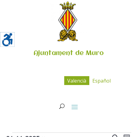
Ajuntament de Muro
Valencià
Español
Esdeveniments
Navega
Na