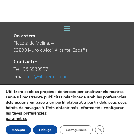
On estem:
Placeta de Molina, 4
03830 Muro d’Alcoi, Alicante, España
Contacte:
Tel.: 96 5530557
email:
info@vilademuro.net
Utilitzem cookies pròpies i de tercers per analitzar els nostres
serveis i mostrar-te publicitat relacionada amb les preferències
dels usuaris en base a un perfil elaborat a partir dels seus seus
hàbits de navegació. Pots obtenir més informació i configurar
les teves preferències:
paràmetres
Web desenvolupada pel Servei d'Informàtica
Tanca el bàner de
Accepta
Rebutja
Configuració
Diputació d'Alacant.