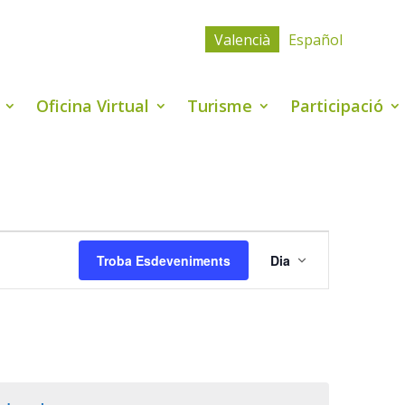
Valencià
Español
Oficina Virtual
Turisme
Participació
Navegació
de
Troba Esdeveniments
Dia
visualitzaci
Esdevenime