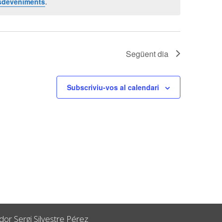
sdeveniments
.
Següent dia
Subscriviu-vos al calendari
or Sergi Silvestre Pérez