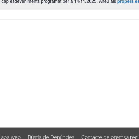
a cap esdeveniments programat per a 14/11/2025. Aneu als
propers e
Avís
apa web
Bústia de Denúncies
Contacte de premsa regid