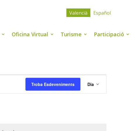
Valencià
Español
Oficina Virtual
Turisme
Participació
Navegació
de
Troba Esdeveniments
Dia
visualitzaci
Esdevenime