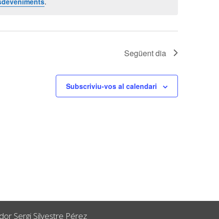
sdeveniments
.
Següent dia
Subscriviu-vos al calendari
or Sergi Silvestre Pérez