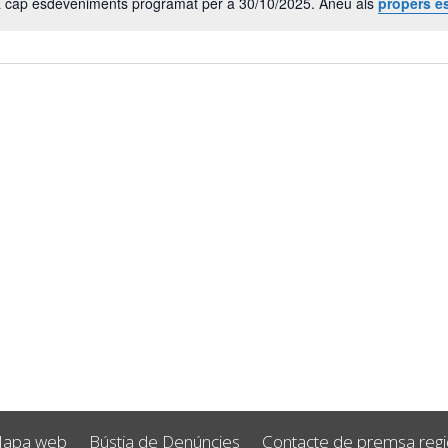
a cap esdeveniments programat per a 30/10/2025. Aneu als
propers e
Avís
apa web
Bústia de Denúncies
Contacte de premsa regid