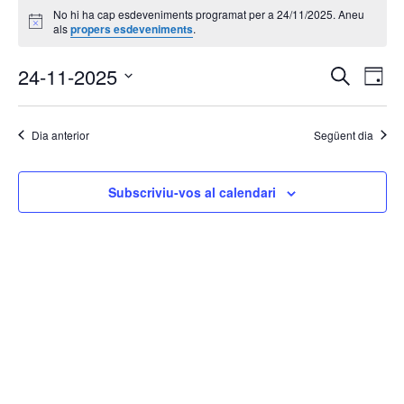
No hi ha cap esdeveniments programat per a 24/11/2025. Aneu
del
Avís
als
propers esdeveniments
.
24/11/2025
Navega
Na
24-11-2025
Cerca
Dia
de
visual
Selecciona
vis
i
una
Es
Dia anterior
Següent dia
cerca
data.
d'Esde
Subscriviu-vos al calendari