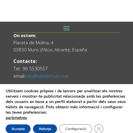
On estem:
Placeta de Molina, 4
03830 Muro d’Alcoi, Alicante, España
Contacte:
Tel.: 96 5530557
email:
info@vilademuro.net
Utilitzem cookies pròpies i de tercers per analitzar els nostres
serveis i mostrar-te publicitat relacionada amb les preferències
dels usuaris en base a un perfil elaborat a partir dels seus seus
hàbits de navegació. Pots obtenir més informació i configurar
les teves preferències:
paràmetres
Web desenvolupada pel Servei d'Informàtica
Tanca el bàner de
Accepta
Rebutja
Configuració
Diputació d'Alacant.