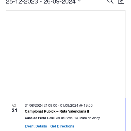
25-12-2023
 - 
26-09-2024
Cerca
Map
de
visual
Select
vis
i
date.
Es
cerca
d'Esde
31/08/2024 @ 09:00
-
01/09/2024 @ 19:00
AG.
31
Campionat Rubick – Ruta Valenciana II
Camí Vell de Setla, 13, Muro de Alcoy
Casa de Ferro
Event Details
Get Directions