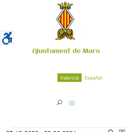
Ajuntament de Muro
Valencià
Español
Esdeveniments
Navega
Na