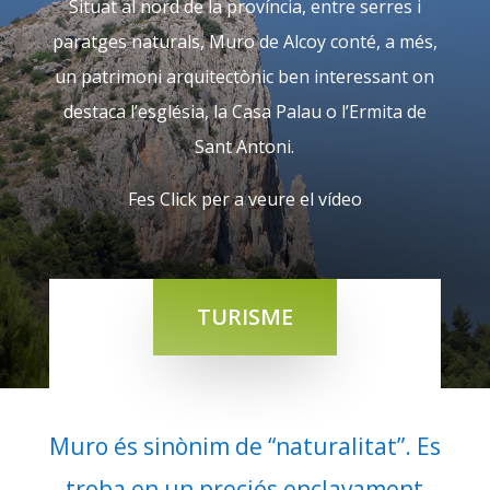
Situat al nord de la província, entre serres i
paratges naturals, Muro de Alcoy conté, a més,
un patrimoni arquitectònic ben interessant on
destaca l’església, la Casa Palau o l’Ermita de
Sant Antoni.
Fes Click per a veure el vídeo
TURISME
Muro és sinònim de “naturalitat”. Es
troba en un preciós enclavament