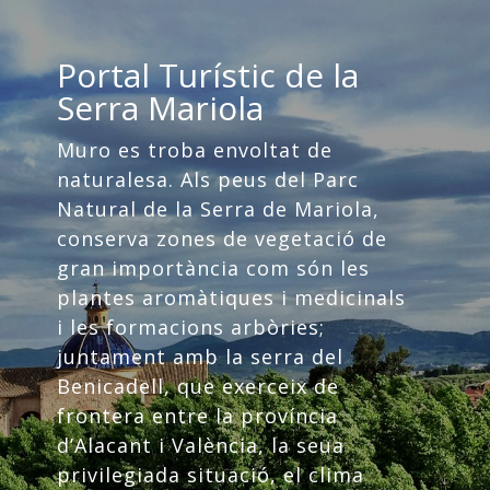
Portal Turístic de la
Serra Mariola
Muro es troba envoltat de
naturalesa. Als peus del Parc
Natural de la Serra de Mariola,
conserva zones de vegetació de
gran importància com són les
plantes aromàtiques i medicinals
i les formacions arbòries;
juntament amb la serra del
Benicadell, que exerceix de
frontera entre la província
d’Alacant i València, la seua
privilegiada situació, el clima