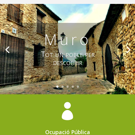
Muro
Tot un poble per
descobrir

Ocupació Pública