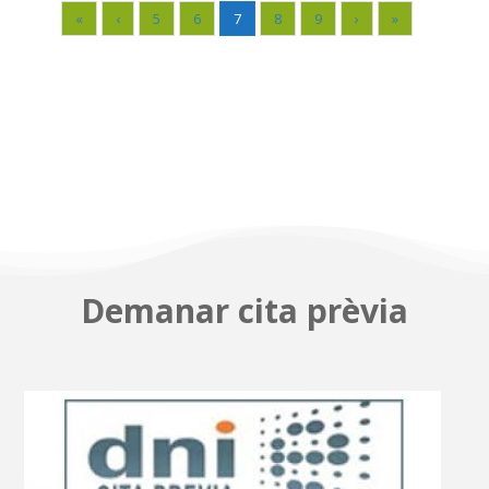
«
‹
5
6
7
8
9
›
»
Demanar cita prèvia