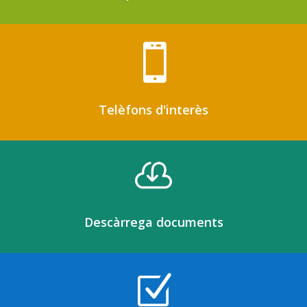

Telèfons d'interès

Descàrrega documents
Z