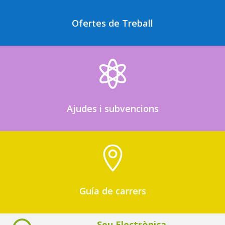
Ofertes de Treball

Ajudes i subvencions

Guía de carrers
Seu Electrònica