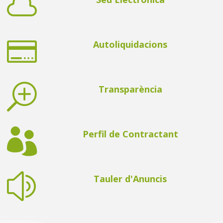


Autoliquidacions
T
Transparència

Perfil de Contractant
z
Tauler d'Anuncis