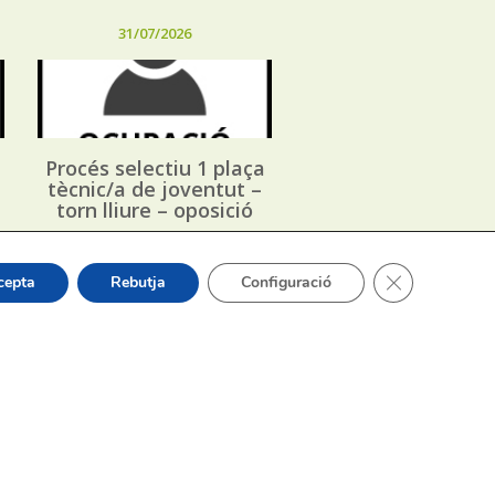
31/07/2026
Procés selectiu 1 plaça
tècnic/a de joventut –
torn lliure – oposició
Tanca el bàner
cepta
Rebutja
Configuració
or Sergi Silvestre Pérez