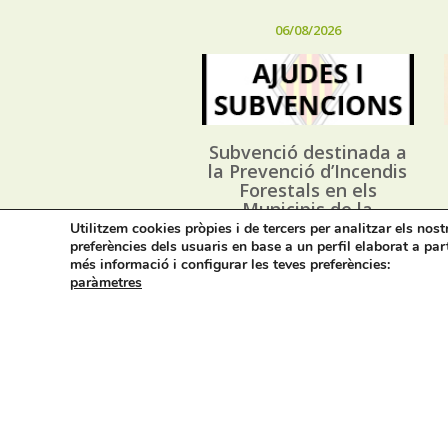
06/08/2026
Subvenció destinada a
la Prevenció d’Incendis
Forestals en els
Municipis de la
Província d’Alacant, i
Utilitzem cookies pròpies i de tercers per analitzar els nos
execució dels Plans
preferències dels usuaris en base a un perfil elaborat a par
Locals de Prevenció
més informació i configurar les teves preferències:
d’Incendis Forestals
paràmetres
(*PLPIF) anualitat 2026
Avís legal i privacitat
M
Cont
On estem: