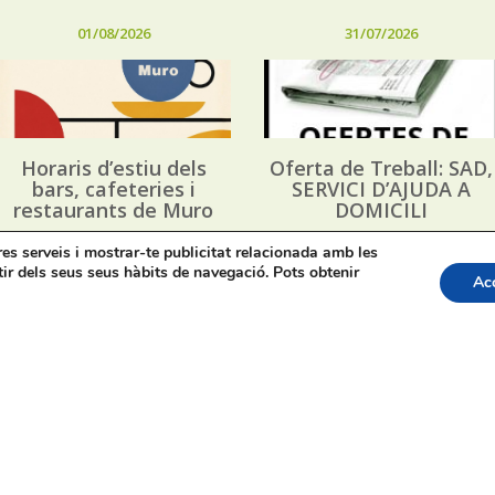
01/08/2026
31/07/2026
Horaris d’estiu dels
Oferta de Treball: SAD,
bars, cafeteries i
SERVICI D’AJUDA A
restaurants de Muro
DOMICILI
tres serveis i mostrar-te publicitat relacionada amb les
tir dels seus seus hàbits de navegació. Pots obtenir
Ac
apa web
Bústia de Denúncies
Contacte de premsa regid
acte: