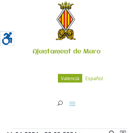
Ajuntament de Muro
Valencià
Español
Esdeveniments
Navega
Na