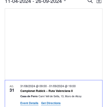
11-04-2024
 - 
26-09-2024
Cerca
Map
de
visual
Select
vis
i
date.
Es
cerca
d'Esde
31/08/2024 @ 09:00
-
01/09/2024 @ 19:00
AG.
31
Campionat Rubick – Ruta Valenciana II
Camí Vell de Setla, 13, Muro de Alcoy
Casa de Ferro
Event Details
Get Directions