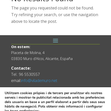
The page you requested could not be found.
Try refining your search, or use the navigation
above to locate the post.
On estem:
Placeta de Molina, 4
03830 Muro d’Alcoi, Alicante, España
Contacte:
Tel.: 96 5530557
email:
info@vilademuro.net
Utilitzem cookies pròpies i de tercers per analitzar els nostres
serveis i mostrar-te publicitat relacionada amb les preferències
dels usuaris en base a un perfil elaborat a partir dels seus seus
hàbits de navegació. Pots obtenir més informació i configurar
les teves preferències: