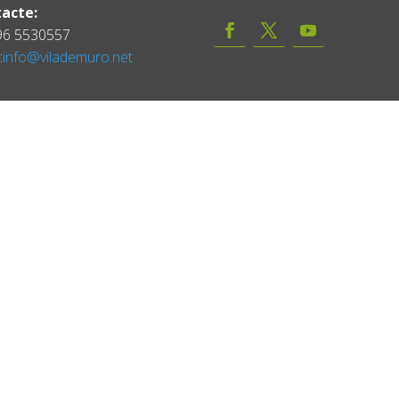
acte:
 96 5530557
:
info@vilademuro.net