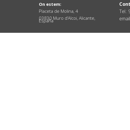
Cont
On estem:
Placeta de Molina, 4
Tel.:
03830 Muro d’Alcoi, Alicante,
email
España