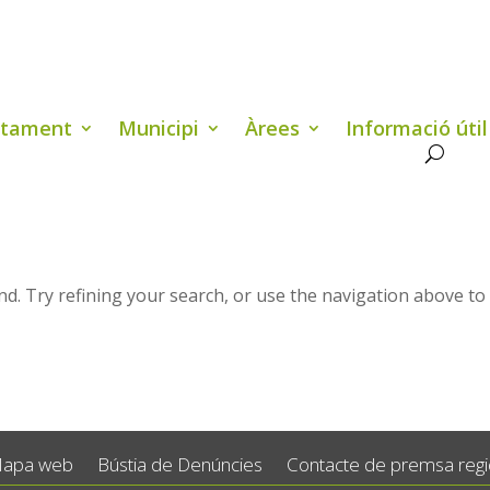
ntament
Municipi
Àrees
Informació útil
d. Try refining your search, or use the navigation above to
apa web
Bústia de Denúncies
Contacte de premsa regid