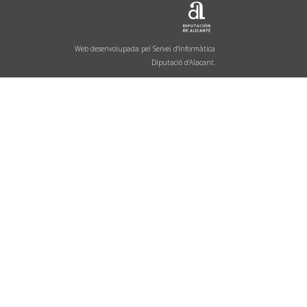
Web desenvolupada pel Servei d'Informàtica
Diputació d'Alacant.