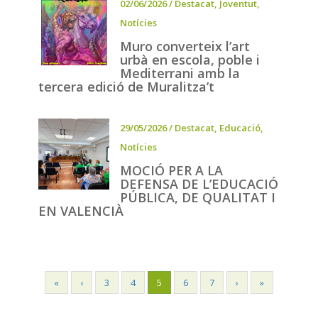
02/06/2026
/
Destacat
,
Joventut
,
Notícies
Muro converteix l’art
urbà en escola, poble i
Mediterrani amb la
tercera edició de Muralitza’t
29/05/2026
/
Destacat
,
Educació
,
Notícies
MOCIÓ PER A LA
DEFENSA DE L’EDUCACIÓ
PÚBLICA, DE QUALITAT I
EN VALENCIÀ
«
‹
3
4
5
6
7
›
»