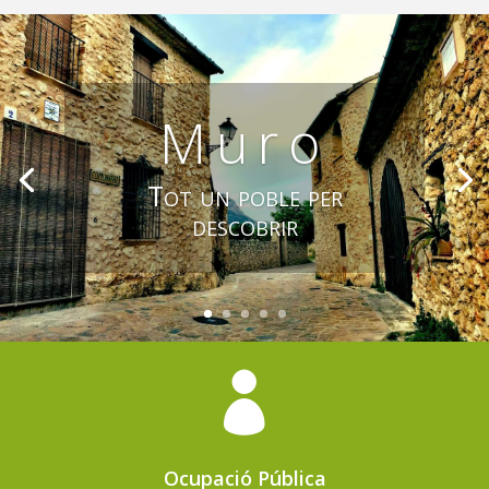
Muro
Tot un poble per
descobrir

Ocupació Pública