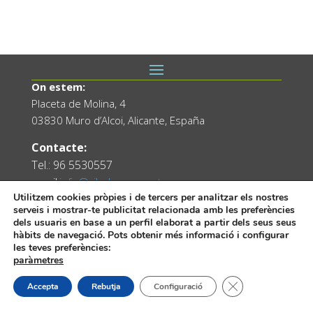
On estem:
Placeta de Molina, 4
03830 Muro d’Alcoi, Alicante, España
Contacte:
Tel.: 96 5530557
email:
info@vilademuro.net
Utilitzem cookies pròpies i de tercers per analitzar els nostres
serveis i mostrar-te publicitat relacionada amb les preferències
dels usuaris en base a un perfil elaborat a partir dels seus seus
hàbits de navegació. Pots obtenir més informació i configurar
les teves preferències:
paràmetres
Tanca el bàner de
Accepta
Rebutja
Configuració
Web desenvolupada pel Servei d'Informàtica