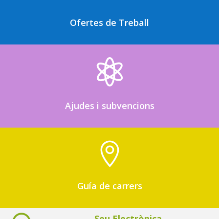
Ofertes de Treball

Ajudes i subvencions

Guía de carrers
Seu Electrònica