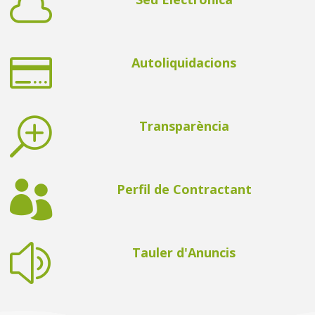


Autoliquidacions
T
Transparència

Perfil de Contractant
z
Tauler d'Anuncis