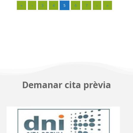
«
‹
3
4
5
6
7
›
»
Demanar cita prèvia