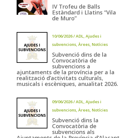
IV Trofeu de Balls
Estàndard i Llatins “Vila
de Muro”
10/06/2026
/
ADL
,
Ajudes i
subvencions
,
Àrees
,
Notícies
Subvenció dins de la
Convocatòria de
subvencions a
ajuntaments de la província per a la
realització d’activitats culturals,
musicals i escèniques, anualitat 2026.
09/06/2026
/
ADL
,
Ajudes i
subvencions
,
Àrees
,
Notícies
Subvenció dins la
Convocatòria de
subvencions als
Ajuntaments de la Província d’Alacant