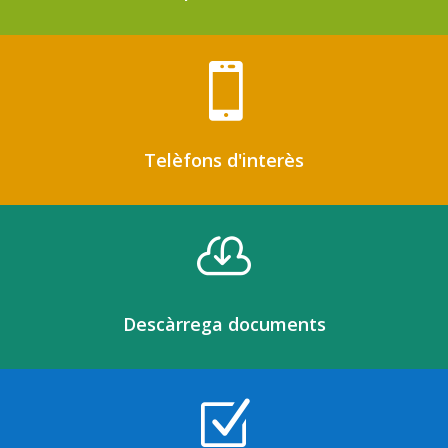

Telèfons d'interès

Descàrrega documents
Z