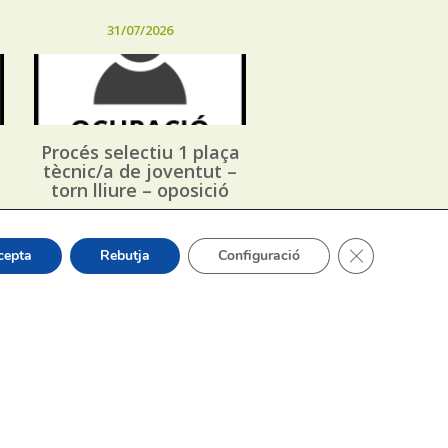
31/07/2026
Procés selectiu 1 plaça
tècnic/a de joventut –
torn lliure – oposició
Tanca el bàner
cepta
Rebutja
Configuració
or Sergi Silvestre Pérez