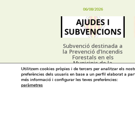
06/08/2026
Subvenció destinada a
la Prevenció d’Incendis
Forestals en els
Municipis de la
Província d’Alacant, i
Utilitzem cookies pròpies i de tercers per analitzar els nos
execució dels Plans
preferències dels usuaris en base a un perfil elaborat a par
Locals de Prevenció
més informació i configurar les teves preferències:
d’Incendis Forestals
paràmetres
(*PLPIF) anualitat 2026
Avís legal i privacitat
M
Cont
On estem: