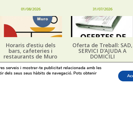
01/08/2026
31/07/2026
Horaris d’estiu dels
Oferta de Treball: SAD,
bars, cafeteries i
SERVICI D’AJUDA A
restaurants de Muro
DOMICILI
tres serveis i mostrar-te publicitat relacionada amb les
tir dels seus seus hàbits de navegació. Pots obtenir
Ac
apa web
Bústia de Denúncies
Contacte de premsa regid
acte: