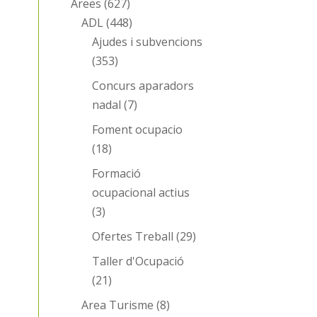
Àrees
(627)
ADL
(448)
Ajudes i subvencions
(353)
Concurs aparadors
nadal
(7)
Foment ocupacio
(18)
Formació
ocupacional actius
(3)
Ofertes Treball
(29)
Taller d'Ocupació
(21)
Area Turisme
(8)