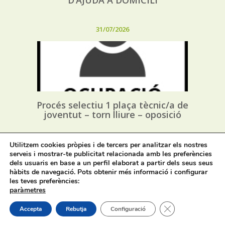
D’AJUDA A DOMICILI
31/07/2026
Procés selectiu 1 plaça tècnic/a de
joventut – torn lliure – oposició
31/07/2026
Utilitzem cookies pròpies i de tercers per analitzar els nostres
serveis i mostrar-te publicitat relacionada amb les preferències
dels usuaris en base a un perfil elaborat a partir dels seus seus
hàbits de navegació. Pots obtenir més informació i configurar
les teves preferències:
paràmetres
Tanca el bàner de
Accepta
Rebutja
Configuració
Procés selectiu 1 plaça assessor/a