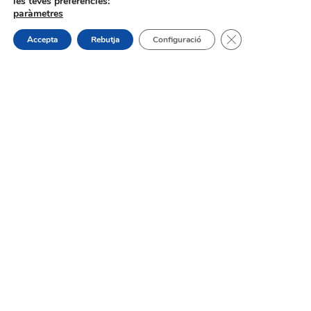
les teves preferències:
Procés selectiu 1 plaça tècnic/a de
paràmetres
joventut – torn lliure – oposició
Tanca el bàner de
Accepta
Rebutja
Configuració
On estem:
Placeta de Molina, 4
03830 Muro d’Alcoi, Alicante, España
Contacte:
Tel.: 96 5530557
email:
info@vilademuro.net