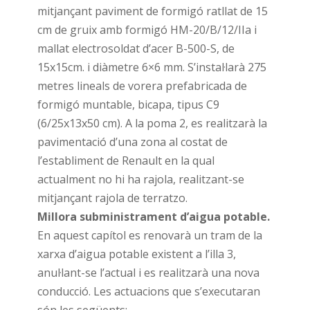
mitjançant paviment de formigó ratllat de 15
cm de gruix amb formigó HM-20/B/12/IIa i
mallat electrosoldat d’acer B-500-S, de
15x15cm. i diàmetre 6×6 mm. S’instal·larà 275
metres lineals de vorera prefabricada de
formigó muntable, bicapa, tipus C9
(6/25x13x50 cm). A la poma 2, es realitzarà la
pavimentació d’una zona al costat de
l’establiment de Renault en la qual
actualment no hi ha rajola, realitzant-se
mitjançant rajola de terratzo.
Millora subministrament d’aigua potable.
En aquest capítol es renovarà un tram de la
xarxa d’aigua potable existent a l’illa 3,
anul·lant-se l’actual i es realitzarà una nova
conducció. Les actuacions que s’executaran