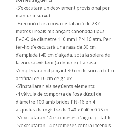
són les següents:
-S’executarà un desviament provisional per
mantenir servei.
-Execució d’una nova instal·lació de 237
metres lineals mitjançant canonada tipus
PVC-O de diàmetre 110 mm i PN 16 atm. Per
fer-ho s’executarà una rasa de 30 cm
d’amplada i 40 cm d’alçada, sota la solera de
la vorera existent (a demolir). La rasa
s’emplenarà mitjançant 30 cm de sorra i tot-u
artificial de 10 cm de gruix.
-S’instal·laran els següents elements:
-4 vàlvula de comporta de fosa dúctil de
diàmetre 100 amb brides PN-16 en 4
arquetes de registre de 0.40 x 0.40 x 0.75 m.
-S’executaran 14 escomeses d’aigua potable.
-S’executaran 14 escomeses contra incendis