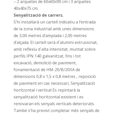
– 2 arquetes de 60x60x90 cm i 3 arquetes
40x40x75 cm.
Senyalització de carrers.
S’hi instal·larà un cartell indicatiu a l’entrada
de la zona industrial amb unes dimensions
de 3,00 metres d’amplada i 2,00 metres
d’alçada. El cartell serà d´alumini extrusionat,
amb reflexiu d´alta intensitat, muntat sobre
perfils IPN 140 galvanitzat, fins i tot
excavació, demolició de paviment,
fonamentació de HM-20/B/20IIA de
dimensions 0,8 x 1,5 x 0,8 metres , reposició
de paviment en cas necessari, Senyalització
horitzontal i vertical Es repintarà la
senyalització horitzontal existent i es
renovaran els senyals verticals deteriorats.
També s’ha previst completar més senyals de