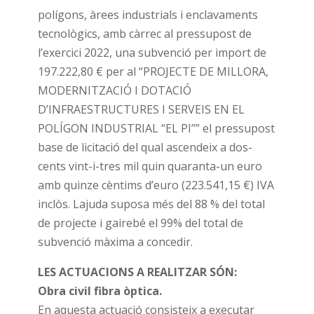
polígons, àrees industrials i enclavaments
tecnològics, amb càrrec al pressupost de
l’exercici 2022, una subvenció per import de
197.222,80 € per al “PROJECTE DE MILLORA,
MODERNITZACIÓ I DOTACIÓ
D’INFRAESTRUCTURES I SERVEIS EN EL
POLÍGON INDUSTRIAL “EL PI”” el pressupost
base de licitació del qual ascendeix a dos-
cents vint-i-tres mil quin quaranta-un euro
amb quinze cèntims d’euro (223.541,15 €) IVA
inclòs. Lajuda suposa més del 88 % del total
de projecte i gairebé el 99% del total de
subvenció màxima a concedir.
LES ACTUACIONS A REALITZAR SÓN:
Obra civil fibra òptica.
En aquesta actuació consisteix a executar