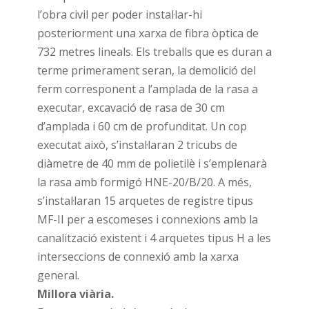
l’obra civil per poder instal·lar-hi
posteriorment una xarxa de fibra òptica de
732 metres lineals. Els treballs que es duran a
terme primerament seran, la demolició del
ferm corresponent a l’amplada de la rasa a
executar, excavació de rasa de 30 cm
d’amplada i 60 cm de profunditat. Un cop
executat això, s’instal·laran 2 tricubs de
diàmetre de 40 mm de polietilè i s’emplenarà
la rasa amb formigó HNE-20/B/20. A més,
s’instal·laran 15 arquetes de registre tipus
MF-II per a escomeses i connexions amb la
canalització existent i 4 arquetes tipus H a les
interseccions de connexió amb la xarxa
general.
Millora viària.