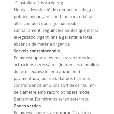
-S’instal·larà 1 boca de reg.
Neteja i desinfecció de conduccions daigua
potable mitjançant clor, hipoclorit o bé un
altre compost que sigui admissible
sanitàriament, seguint les pautes que marca
la legislació vigent, fins a garantir la total
absència de matèria orgànica.
Serveis contraincendis.
En aquest apartat es realitzaran totes les
actuacions necessàries (incloent-hi demolició
de ferm, excavació, entroncament i
pavimentació) per instal·lar dos hidrants
contraincendis amb una sortida de 100 mm
de diàmetre amb ràcord bombers model
Barcelona. Els hidrants seran soterrats.
Zones verdes.
En aquest capítol s’arrencaran 11 arbres