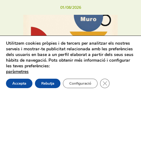
01/08/2026
Utilitzem cookies pròpies i de tercers per analitzar els nostres
serveis i mostrar-te publicitat relacionada amb les preferències
Horaris d’estiu dels bars, cafeteries
dels usuaris en base a un perfil elaborat a partir dels seus seus
i restaurants de Muro
hàbits de navegació. Pots obtenir més informació i configurar
les teves preferències:
paràmetres
31/07/2026
Tanca el bàner de
Accepta
Rebutja
Configuració
Oferta de Treball: SAD, SERVICI
D’AJUDA A DOMICILI