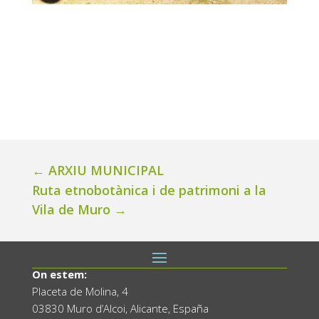
←
ARXIU MUNICIPAL
Ruta etnobotànica i de patrimoni a la
Vila de Muro
→
On estem:
Placeta de Molina, 4
03830 Muro d’Alcoi, Alicante, España