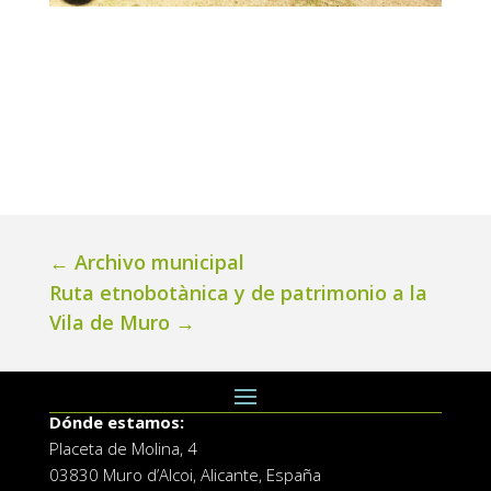
←
Archivo municipal
Ruta etnobotànica y de patrimonio a la
Vila de Muro
→
Dónde estamos:
Placeta de Molina, 4
03830 Muro d’Alcoi, Alicante, España