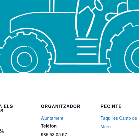
A ELS
ORGANITZADOR
RECINTE
LS
Ajuntament
Taquilles Camp de 
Telèfon
Muro
24
965 53 05 57