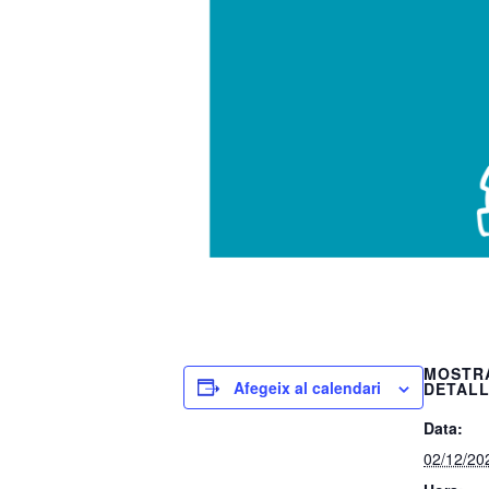
MOSTR
Afegeix al calendari
DETAL
Data:
02/12/20